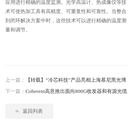
应用进行精确的温度监测。光学高温计、热成像仪等技
术可使热加工具有高精度、可重复性和可靠性。当整合
到闭环解决方案中时，这些技术可以进行精确的温度测
量和调节。
上一篇：
【转载】“冷芯科技”产品亮相上海慕尼黑光博
会2023 助力光行业高速发展
下一篇：
Coherent高意推出面向800G收发器和有源光缆
的100G PAM4 VCSEL与光电二极管阵列
返回列表